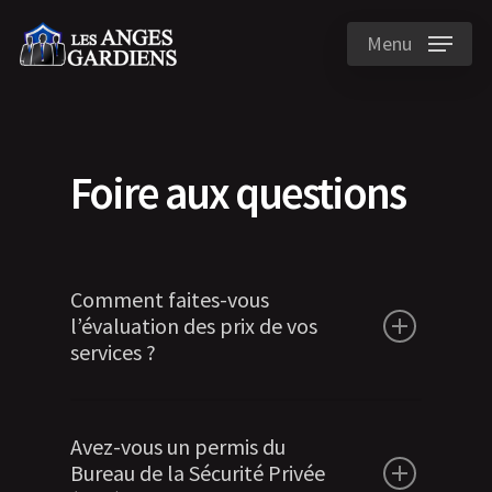
Menu
Foire aux questions
Comment faites-vous
l’évaluation des prix de vos
services ?
Divers facteurs peuvent entrer en ligne
Avez-vous un permis du
de compte dans notre charte de prix.
Bureau de la Sécurité Privée
Par exemple, la quantité d’agents